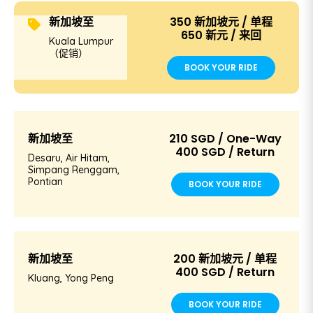
新加坡至
350 新加坡元 / 单程
650 新元 / 来回
Kuala Lumpur
（促销）
BOOK YOUR RIDE
新加坡至
210 SGD / One-Way
400 SGD / Return
Desaru, Air Hitam,
Simpang Renggam,
Pontian
BOOK YOUR RIDE
新加坡至
200 新加坡元 / 单程
400 SGD / Return
Kluang, Yong Peng
BOOK YOUR RIDE