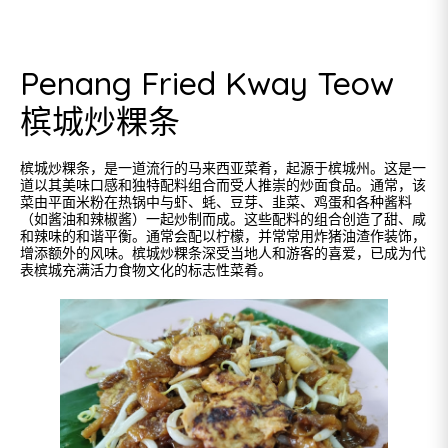
Penang Fried Kway Teow
槟城炒粿条
槟城炒粿条，是一道流行的马来西亚菜肴，起源于槟城州。这是一
道以其美味口感和独特配料组合而受人推崇的炒面食品。通常，该
菜由平面米粉在热锅中与虾、蚝、豆芽、韭菜、鸡蛋和各种酱料
（如酱油和辣椒酱）一起炒制而成。这些配料的组合创造了甜、咸
和辣味的和谐平衡。通常会配以柠檬，并常常用炸猪油渣作装饰，
增添额外的风味。槟城炒粿条深受当地人和游客的喜爱，已成为代
表槟城充满活力食物文化的标志性菜肴。