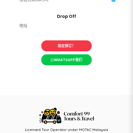
现在预订！
WHATSAPP我们
Licensed Tour Operator under MOTAC Malaysia