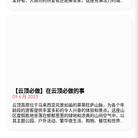
爱好者、大自然的热爱者还是美食家，这座充满活力的城市
都能满足每个人的需求。以下是吉隆坡7大必做事项，让您
在访问期间充分享受这座城市的魅力。
【云顶必做】在云顶必做的事
09 6 月 2023
云顶高原位于马来西亚风景如画的蒂蒂旺萨山脉，为各个年
龄段的游客提供丰富多彩的令人兴奋的体验和景点。这座山
区度假胜地坐落在郁郁葱葱的绿地和凉爽的山间空气中，以
其主题公园、户外活动、繁华夜生活、购物、餐饮和世界级
娱乐而闻名。在本文中，我们将更详细地了解在云顶可以做
的各种事情，以及为什么这应该是您旅行行程中的一部分。